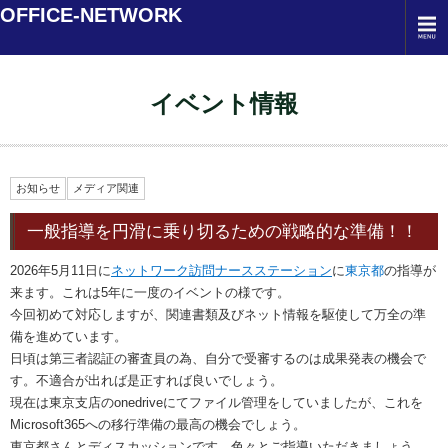
OFFICE-NETWORK
イベント情報
お知らせ
メディア関連
一般指導を円滑に乗り切るための戦略的な準備！！
2026年5月11日に
ネットワーク訪問ナースステーション
に
東京都
の指導が
来ます。これは5年に一度のイベントの様です。
今回初めて対応しますが、関連書類及びネット情報を駆使して万全の準
備を進めています。
日頃は第三者認証の審査員の為、自分で受審するのは成果発表の機会で
す。不適合が出れば是正すれば良いでしょう。
現在は東京支店のonedriveにてファイル管理をしていましたが、これを
Microsoft365への移行準備の最高の機会でしょう。
東京都さんとディスカッションです。色々とご指導いただきましょう。