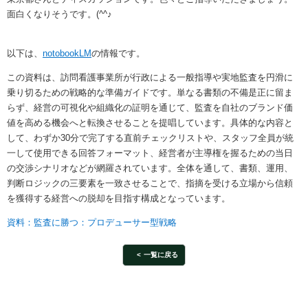
面白くなりそうです。(^^♪
以下は、
notobookLM
の情報です。
この資料は、訪問看護事業所が行政による一般指導や実地監査を円滑に
乗り切るための戦略的な準備ガイドです。単なる書類の不備是正に留ま
らず、経営の可視化や組織化の証明を通じて、監査を自社のブランド価
値を高める機会へと転換させることを提唱しています。具体的な内容と
して、わずか30分で完了する直前チェックリストや、スタッフ全員が統
一して使用できる回答フォーマット、経営者が主導権を握るための当日
の交渉シナリオなどが網羅されています。全体を通して、書類、運用、
判断ロジックの三要素を一致させることで、指摘を受ける立場から信頼
を獲得する経営への脱却を目指す構成となっています。
資料：監査に勝つ：プロデューサー型戦略
一覧に戻る