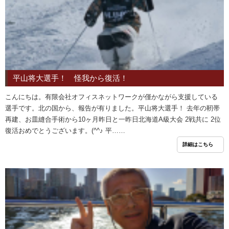
平山将大選手！ 怪我から復活！
こんにちは。有限会社オフィスネットワークが僅かながら支援している
選手です。北の国から、報告が有りました。平山将大選手！ 去年の靭帯
再建、お皿縫合手術から10ヶ月昨日と一昨日北海道A級大会 2戦共に 2位
復活おめでとうございます。(^^♪ 平……
詳細はこちら