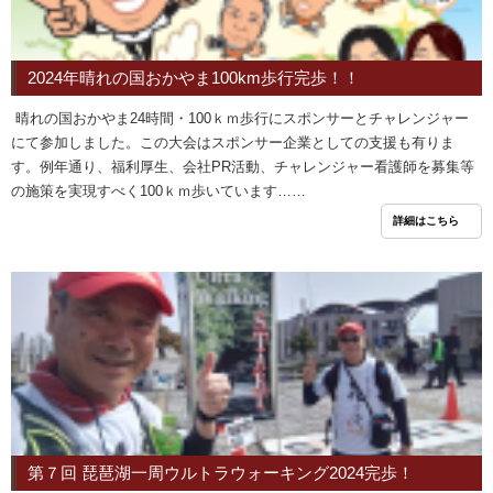
2024年晴れの国おかやま100km歩行完歩！！
晴れの国おかやま24時間・100ｋｍ歩行にスポンサーとチャレンジャー
にて参加しました。この大会はスポンサー企業としての支援も有りま
す。例年通り、福利厚生、会社PR活動、チャレンジャー看護師を募集等
の施策を実現すべく100ｋｍ歩いています……
詳細はこちら
第７回 琵琶湖一周ウルトラウォーキング2024完歩！