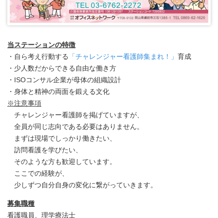
当ステーションの特徴
・自ら考え行動する
「チャレンジャー看護師集まれ！」
育成
・少人数だからできる自由な働き方
・ISOコンサル企業が母体の組織設計
・身体と精神の両面を鍛える文化
※注意事項
チャレンジャー看護師を掲げていますが、
全員が同じ志向である必要はありません。
まずは現場でしっかり働きたい、
訪問看護を学びたい、
そのような方も歓迎しています。
ここでの経験が、
少しずつ自分自身の変化に繋がっていきます。
募集職種
看護職員、理学療法士