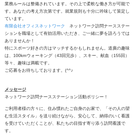
業務ルールは整備されています。その上で柔軟な働き方が可能で
す。あなたの考え方次第です。就業規則も十分に吟味して策定し
ています。
有限会社オフィスネットワーク
ネットワーク訪問ナースステー
ションを職場として有効活用いただき、ご一緒に夢を語ろうでは
ありませんか！
特にスポーツ好きの方はマッチするかもしれません。道廣の趣味
は、100kmウォーキング（43回完歩）、スキー、献血（155回）
等々、趣味は満載です。
ご応募をお待ちしております。(^^♪
メッセージ
ネットワーク訪問ナースステーション活動ポリシー！
ご利用者様の方々に、住み慣れたご自身のお家で、「その人の望
む生活スタイル」を送り続けながら、安心して、納得のいく看護
を受けていただくことが、私たちの目指す寄り添う訪問看護で
す。